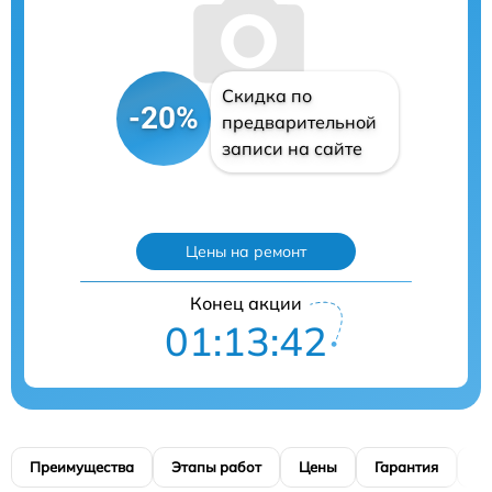
Скидка по
-20%
предварительной
записи на сайте
Цены на ремонт
Конец акции
01:13:41
Преимущества
Этапы работ
Цены
Гарантия
М