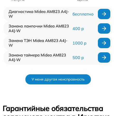
Диагностика Midea AM823 A4J-
бесплатно
W
Замена лампочки Midea AM823
400 р
A4J-W
Замена ТЭН Midea AM823 A4J-
1000 р
W
Замена таймера Midea AM823
500 р
A4J-W
У меня другая неисправность
Гарантийные обязательства