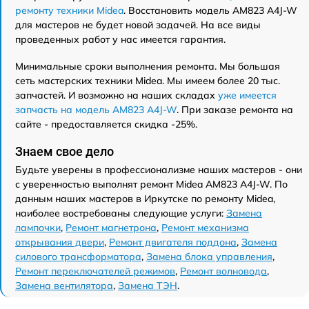
ремонту техники Midea
. Восстановить модель AM823 A4J-W
для мастеров не будет новой задачей. На все виды
проведенных работ у нас имеется гарантия.
Минимальные сроки выполнения ремонта. Мы большая
сеть мастерских техники Midea. Мы имеем более 20 тыс.
запчастей. И возможно на наших складах
уже имеется
запчасть на модель AM823 A4J-W
. При заказе ремонта на
сайте - предоставляется скидка -25%.
Знаем свое дело
Будьте уверены в профессионализме наших мастеров - они
с уверенностью выполнят ремонт Midea AM823 A4J-W. По
данным наших мастеров в Иркутске по ремонту Midea,
наиболее востребованы следующие услуги:
Замена
лампочки
,
Ремонт магнетрона
,
Ремонт механизма
открывания двери
,
Ремонт двигателя поддона
,
Замена
силового трансформатора
,
Замена блока управления
,
Ремонт переключателей режимов
,
Ремонт волновода
,
Замена вентилятора
,
Замена ТЭН
.