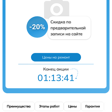
Скидка по
-20%
предварительной
записи на сайте
Цены на ремонт
Конец акции
01:13:40
Преимущества
Этапы работ
Цены
Гарантия
М