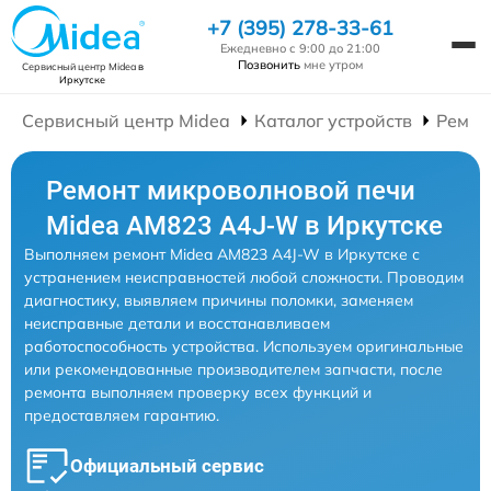
+7 (395) 278-33-61
Ежедневно с 9:00 до 21:00
Позвонить
мне утром
Сервисный центр Midea
в
Иркутске
Сервисный центр Midea
Каталог устройств
Ремон
Ремонт микроволновой печи
Midea AM823 A4J-W в Иркутске
Выполняем ремонт Midea AM823 A4J-W в Иркутске с
устранением неисправностей любой сложности. Проводим
диагностику, выявляем причины поломки, заменяем
неисправные детали и восстанавливаем
работоспособность устройства. Используем оригинальные
или рекомендованные производителем запчасти, после
ремонта выполняем проверку всех функций и
предоставляем гарантию.
Официальный сервис