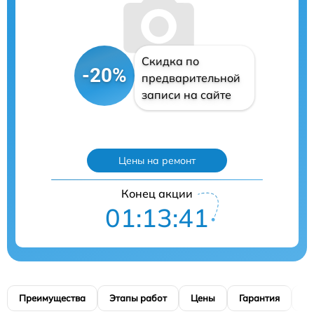
Скидка по
-20%
предварительной
записи на сайте
Цены на ремонт
Конец акции
01:13:40
Преимущества
Этапы работ
Цены
Гарантия
М