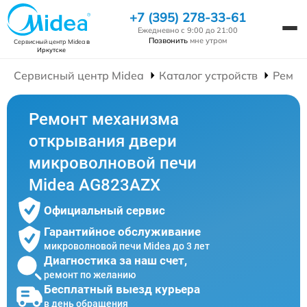
+7 (395) 278-33-61
Ежедневно с 9:00 до 21:00
Позвонить
мне утром
Сервисный центр Midea
в
Иркутске
Сервисный центр Midea
Каталог устройств
Ремон
Ремонт механизма
открывания двери
микроволновой печи
Midea AG823AZX
Официальный сервис
Гарантийное обслуживание
микроволновой печи Midea до 3 лет
Диагностика за наш счет,
ремонт по желанию
Бесплатный выезд курьера
в день обращения