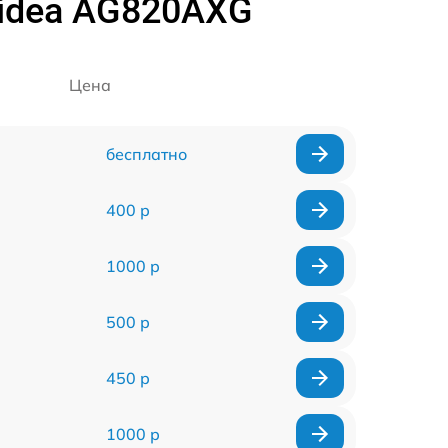
idea AG820AXG
Цена
бесплатно
400 р
1000 р
500 р
450 р
1000 р