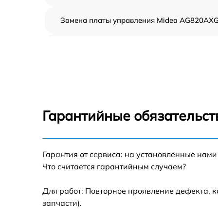
Замена платы управления Midea AG820AX
Ремонт платы управления (восстановление)
Midea AG820AXG
Замена датчиков Midea AG820AXG
Замена вентилятора Midea AG820AXG
Гарантийные обязательств
Ремонт магнетрона Midea AG820AXG
Гарантия от сервиса: на установленные нами
Ремонт волновода Midea AG820AXG
Что считается гарантийным случаем?
Ремонт переключателей режимов Midea
AG820AXG
Для работ: Повторное проявление дефекта, 
запчасти).
Замена блока управления Midea AG820AX