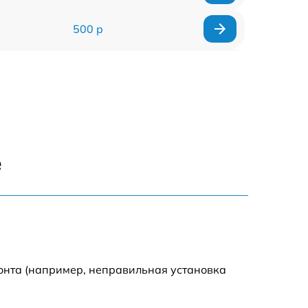
500 р
500 р
450 р
500 р
е
500 р
500 р
500 р
онта (например, неправильная установка
590 р