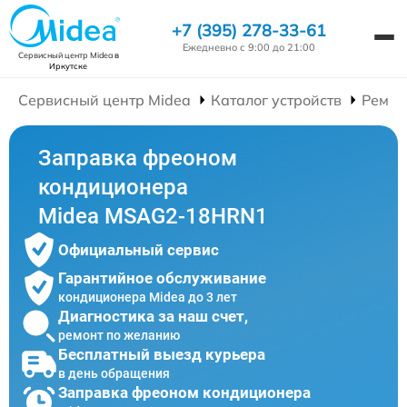
+7 (395) 278-33-61
Ежедневно с 9:00 до 21:00
Сервисный центр Midea
в
Иркутске
Сервисный центр Midea
Каталог устройств
Ремон
Заправка фреоном
кондиционера
Midea MSAG2-18HRN1
Официальный сервис
Гарантийное обслуживание
кондиционера Midea до 3 лет
Диагностика за наш счет,
ремонт по желанию
Бесплатный выезд курьера
в день обращения
Заправка фреоном кондиционера