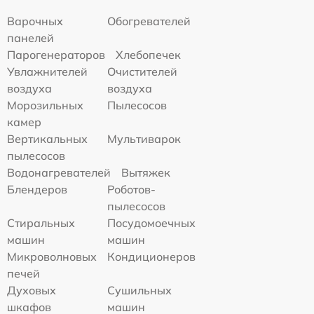
Варочных
Обогревателей
панелей
Парогенераторов
Хлебопечек
Увлажнителей
Очистителей
воздуха
воздуха
Морозильных
Пылесосов
камер
Вертикальных
Мультиварок
пылесосов
Водонагревателей
Вытяжек
Блендеров
Роботов-
пылесосов
Стиральных
Посудомоечных
машин
машин
Микроволновых
Кондиционеров
печей
Духовых
Сушильных
шкафов
машин