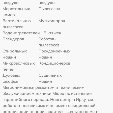
воздуха
воздуха
Морозильных
Пылесосов
камер
Вертикальных
Мультиварок
пылесосов
Водонагревателей
Вытяжек
Блендеров
Роботов-
пылесосов
Стиральных
Посудомоечных
машин
машин
Микроволновых
Кондиционеров
печей
Духовых
Сушильных
шкафов
машин
Мы занимаемся ремонтом и техническим
обслуживанием техники Midea по истечении
гарантийного периода. Наш центр в Иркутске
работает независимо и не имеет официальной
авторизации от производителя. Цены на ремонт,