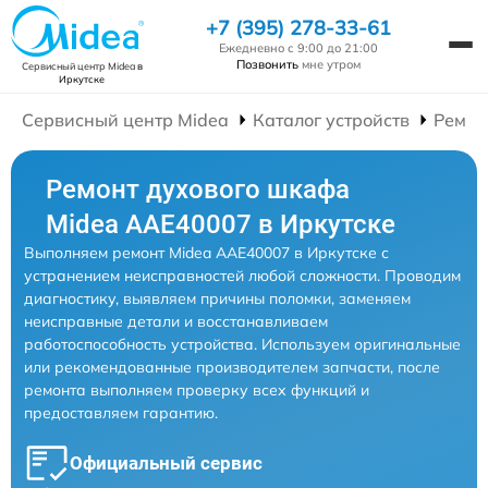
+7 (395) 278-33-61
Ежедневно с 9:00 до 21:00
Позвонить
мне утром
Сервисный центр Midea
в
Иркутске
Сервисный центр Midea
Каталог устройств
Ремон
Ремонт духового шкафа
Midea AAE40007 в Иркутске
Выполняем ремонт Midea AAE40007 в Иркутске с
устранением неисправностей любой сложности. Проводим
диагностику, выявляем причины поломки, заменяем
неисправные детали и восстанавливаем
работоспособность устройства. Используем оригинальные
или рекомендованные производителем запчасти, после
ремонта выполняем проверку всех функций и
предоставляем гарантию.
Официальный сервис