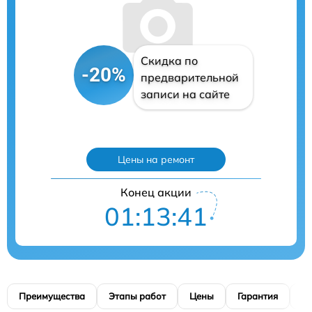
Скидка по
-20%
предварительной
записи на сайте
Цены на ремонт
Конец акции
01:13:40
Преимущества
Этапы работ
Цены
Гарантия
М