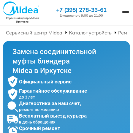
+7 (395) 278-33-61
Ежедневно с 9:00 до 21:00
Сервисный центр Midea
в
Иркутске
Сервисный центр Midea
Каталог устройств
Ремон
Замена соединительной
муфты блендера
Midea в Иркутске
Официальный сервис
Гарантийное обслуживание
до 3 лет
Диагностика за наш счет,
ремонт по желанию
Бесплатный выезд курьера
в день обращения
Срочный ремонт