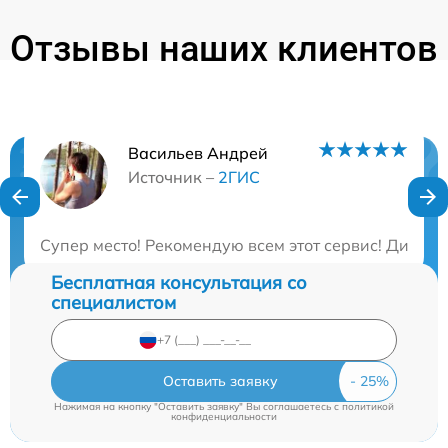
Отзывы наших клиентов
Васильев Андрей
Нужна консультация?
Источник –
2ГИС
Закажите бесплатную консультацию
Супер место! Рекомендую всем этот сервис! Диагн
Бесплатная консультация со
специалистом
Оставить заявку
Нажимая на кнопку "Оставить заявку" Вы соглашаетесь c
политикой
конфиденциальности